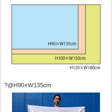
?@H90×W135cm