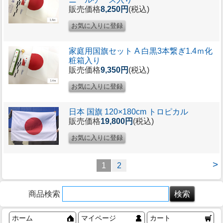
販売価格
8,250円
(税込)
家庭用国旗セット A 白黒3本繋ぎ1.4ｍ化
粧箱入り
販売価格
9,350円
(税込)
日本 国旗 120×180cm トロピカル
販売価格
19,800円
(税込)
>
1
2
商品検索
ホーム
マイページ
カート