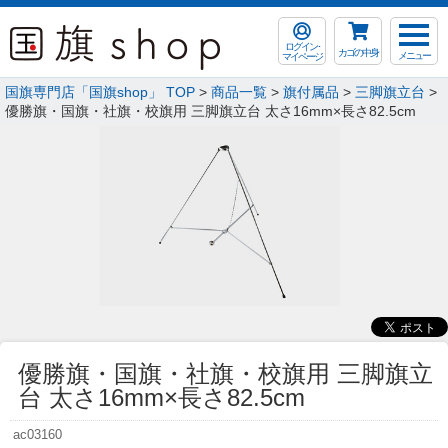
ログイン･
カゴの中身
メニュー
マイページ
国旗専門店「国旗shop」 TOP
>
商品一覧
>
旗付属品
>
三脚旗立台
>
優勝旗・国旗・社旗・校旗用 三脚旗立台 太さ16mm×長さ82.5cm
優勝旗・国旗・社旗・校旗用 三脚旗立
台 太さ16mm×長さ82.5cm
ac03160